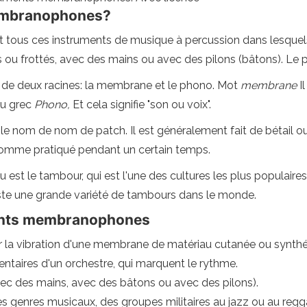
membranophones?
 tous ces instruments de musique à percussion dans lesquels l
ou frottés, avec des mains ou avec des pilons (bâtons). Le pl
 de deux racines: la membrane et le phono. Mot
membrane
Il
du grec
Phono,
Et cela signifie "son ou voix".
nom de nom de patch. Il est généralement fait de bétail ou d
comme pratiqué pendant un certain temps.
st le tambour, qui est l'une des cultures les plus populaire
 existe une grande variété de tambours dans le monde.
ments membranophones
ar la vibration d'une membrane de matériau cutanée ou synthé
entaires d'un orchestre, qui marquent le rythme.
avec des mains, avec des bâtons ou avec des pilons).
es genres musicaux, des groupes militaires au jazz ou au regg