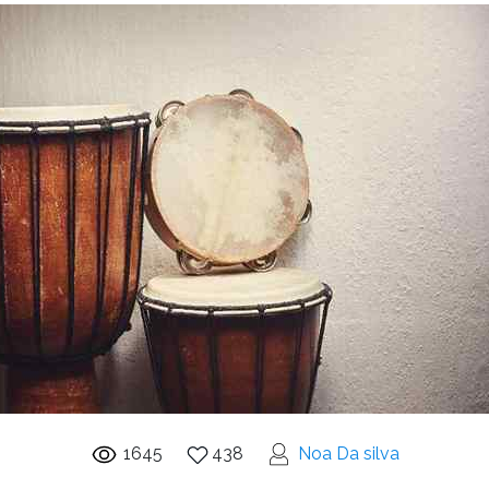
1645
438
Noa Da silva