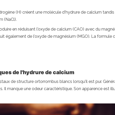
hydrogène (H) créent une molécule d'hydrure de calcium tandi
m (NaCl).
oduire en réduisant l'oxyde de calcium (CAO) avec du magnési
duit également de l'oxyde de magnésium (MGO). La formule d
ques de l'hydrure de calcium
aux de structure ortorrombus blancs lorsqu'il est pur. Général
s. Il manque une odeur caractéristique. Son apparence est illus