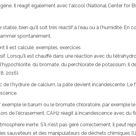
ène. Il réagit également avec l'alcool (National Center for Bi
able, bien qu'il soit très réactif à l'eau ou à l'humidité. En co
flammer spontanément.
nt il est calculé, exemples, exercices
 Lorsqu'il est chauffé dans une réaction avec du tétrahydrof
'hypochlorite, du bromate, du perchlorate de potassium, il devie
8, 2016).
c de l'hydrure de calcium, la pâte devient incandescente. Le f
escence.
exemple le barum ou le bromate chloratoire, par exemple le 
ors de l'écrasement. CAH2 réagit à incandescence avec du fluor
osphère inerte. S'il n'est pas géré correctement, il peut re
, des sauveteurs et des manipulateurs de déchets chimiques (U