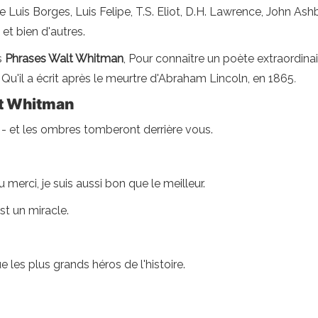
e Luis Borges, Luis Felipe, T.S. Eliot, D.H. Lawrence, John Ash
t bien d'autres.
s
Phrases Walt Whitman
, Pour connaître un poète extraordin
) Qu'il a écrit après le meurtre d'Abraham Lincoln, en 1865
.
lt Whitman
l - et les ombres tomberont derrière vous.
u merci, je suis aussi bon que le meilleur.
st un miracle.
e les plus grands héros de l'histoire.