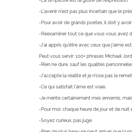
-La simplicité est la gloire de l'expression.
-L'avenir n'est pas plus incertain que le pré
-Pour avoir de grands poètes, il doit y avoi
-Réexaminer tout ce que vous vous avez dit 
-J'ai appris qu'être avec ceux que j'aime est 
Peut vous servir: 100+ phrases Michael Jor
-Rien ne dure, sauf les qualités personnelle
-J'accepte la réalité et je n'ose pas le reme
-Ce qui satisfait l'âme est vraie.
-Je mérite certainement mes ennemis, mais
-Pour moi, chaque heure de jour et de nuit es
-Soyez curieux, pas juge.
-Rien de plus beau ne peut arriver que la m