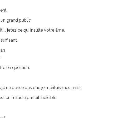
sent.
r un grand public.
... jetez ce qui insulte votre âme.
suffisant.
dan
s.
ttre en question.
 je ne pense pas que je méritais mes amis.
t un miracle parfait indicible.
ort.