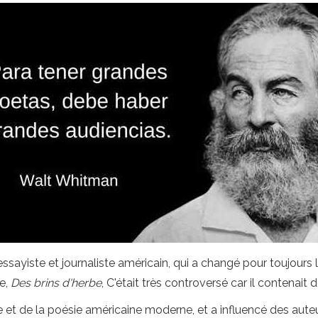
ssayiste et journaliste américain, qui a changé pour toujours 
re,
Des brins d'herbe
, C'était très controversé car il contenait
e et de la poésie américaine moderne, et a influencé des aute