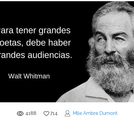
4188
714
Mlle Ambre Dumont