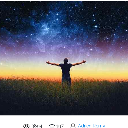
3894
497
Adrien Remy