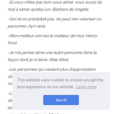
-Si vous n'êtes pas bon vous aimer, vous aurez du
mal à aimer quelqu'un.-Barbara de Angelis.
-Qui ne se précipitait pas, ne peut rien valoriser ou
personne.-Ayn rand.
-Mon meilleur ami est le meilleur de moi.-Henry
Ford.
-Je n'ai jamais aimé une autre personne dans la
façon dont je m'aime.-Mae West.
-Les personnes qui veulent plus d'approbation
obtiennent moins et les personnes qui ont besoin de
This website uses cookies to ensure you get the
moins d'approbation obtiennent plus.-Wayne Dyer.
best experience on our website.
Learn more
-La plupart des craintes d'être rejetées reposent
dans le désir d'être approuvé par d'autres
Got it!
personnes. Ne basez pas votre estime de soi dans