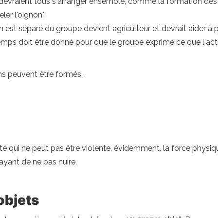
 devraient tous s'arranger ensemble, comme la formation des 
ler l'oignon".
est séparé du groupe devient agriculteur et devrait aider à pe
mps doit être donné pour que le groupe exprime ce que l'activi
ons peuvent être formés.
ivité qui ne peut pas être violente, évidemment, la force physiq
yant de ne pas nuire.
objets