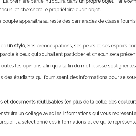
 La première partie introduira dans
un propre objet
, Par exem
hacun, et cherchera le propriétaire dudit objet.
que couple apparaîtra au reste des camarades de classe fourniss
vec
un stylo
, Ses préoccupations, ses peurs et ses espoirs conc
a parole à ceux qui souhaitent participer et chacun sera prése
Toutes les opinions afin qu'à la fin du mot, puisse souligner le
ms des étudiants qui fournissent des informations pour se souv
 et documents réutilisables (en plus de la colle, des couleurs
ruire un collage avec les informations qui vous représentent 
rquoi il a sélectionné ces informations et ce qui le représente