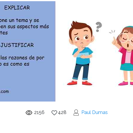
2156
428
Paul Dumas