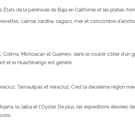
es États de la péninsule de Baja en Californie et les plates-f
 crevettes, calmar, sardine, sagazo, mer et concombre d'anchoi
s, Colima, Michoacán et Guerrero, dans le couloir côtier d'un
olant et le Huachinango est généré.
racruz, Tamaulipas et Veracruz. C'est la deuxième région mex
jarra, le Jaiba et l'Oyster. De plus, les expéditions élevées 
sons.