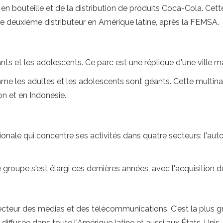
en bouteille et de la distribution de produits Coca-Cola. Cett
le deuxième distributeur en Amérique latine, après la FEMSA.
ts et les adolescents. Ce parc est une réplique d'une ville mai
me les adultes et les adolescents sont géants. Cette multinat
on et en Indonésie.
nale qui concentre ses activités dans quatre secteurs: l'auto
le groupe s'est élargi ces dernières années, avec l'acquisition 
ecteur des médias et des télécommunications. C'est la plus gr
iffusée dans toute l'Amérique latine et aussi aux États-Unis.