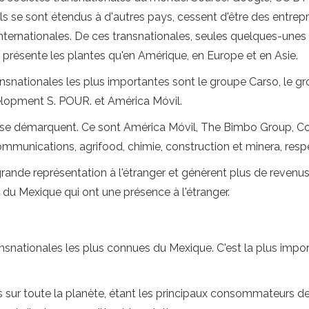
Ils se sont étendus à d'autres pays, cessent d'être des entrep
nternationales. De ces transnationales, seules quelques-unes 
e présente les plantes qu'en Amérique, en Europe et en Asie.
ansnationales les plus importantes sont le groupe Carso, le g
opment S. POUR. et América Móvil.
nq se démarquent. Ce sont América Móvil, The Bimbo Group,
communications, agrifood, chimie, construction et minera, res
 grande représentation à l'étranger et génèrent plus de reven
s du Mexique qui ont une présence à l'étranger.
snationales les plus connues du Mexique. C'est la plus import
 sur toute la planète, étant les principaux consommateurs des