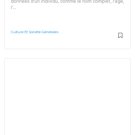
données d'un individu, comme le nom complet, l'âge,
l'...
Culture Et Société Générales