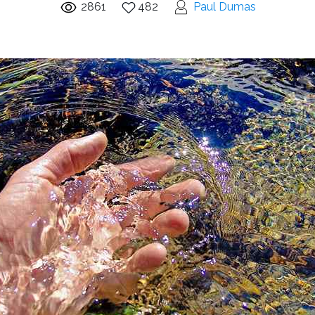
2861
482
Paul Dumas