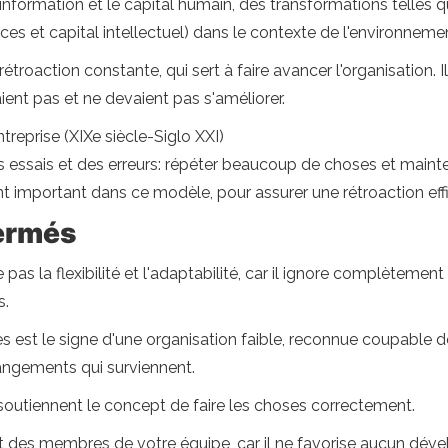
l'information et le capital humain, des transformations telles
ices et capital intellectuel) dans le contexte de l'environneme
étroaction constante, qui sert à faire avancer l'organisation. I
ient pas et ne devaient pas s'améliorer.
ntreprise (XIXe siècle-Siglo XXI)
es essais et des erreurs: répéter beaucoup de choses et maint
important dans ce modèle, pour assurer une rétroaction eff
ermés
s la flexibilité et l'adaptabilité, car il ignore complètemen
s.
nes est le signe d'une organisation faible, reconnue coupable de
angements qui surviennent.
outiennent le concept de faire les choses correctement.
n et des membres de votre équipe, car il ne favorise aucun d