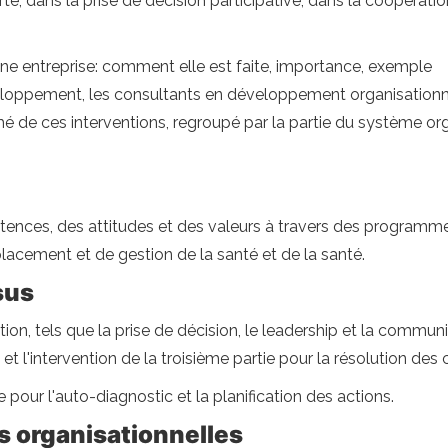
, dans la prise de décision participative, dans la coopératio
'une entreprise: comment elle est faite, importance, exemple
loppement, les consultants en développement organisationne
é de ces interventions, regroupé par la partie du système orga
nces, des attitudes et des valeurs à travers des programme
placement et de gestion de la santé et de la santé.
sus
n, tels que la prise de décision, le leadership et la communic
 l'intervention de la troisième partie pour la résolution des c
our l'auto-diagnostic et la planification des actions.
s organisationnelles