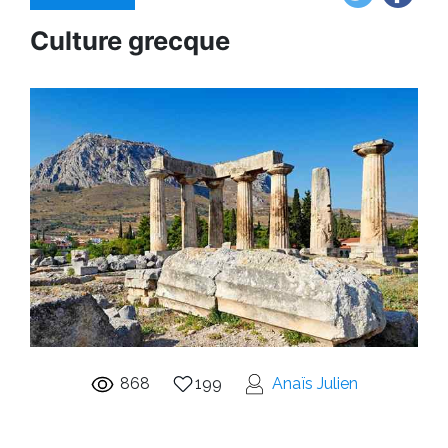
Culture grecque
868
199
Anaïs Julien