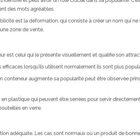
s'identifie et peut avoir un rôle crucial dans sa popularité. C
nent des mots agréables.
blicité est la déformation, qui consiste à créer un nom qui ne si
 une zone de vente.
 est celui qui le présente visuellement et qualifie son attracti
ficaces lorsqu'ils utilisent normalement ils sont plus popula
'un conteneur augmente sa popularité peut être observée prin
en plastique qui peuvent être serrées pour servir directement 
outeilles en verre.
tion adéquate. Les cas sont normaux où un produit de bonne qu