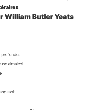
éraires
r William Butler Yeats
s profondes;
use aimaient,
e,
hangeant;