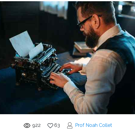
922
63
Prof Noah Collet