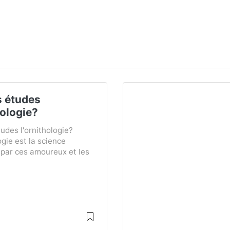
s études
hologie?
udes l'ornithologie?
ogie est la science
 par ces amoureux et les