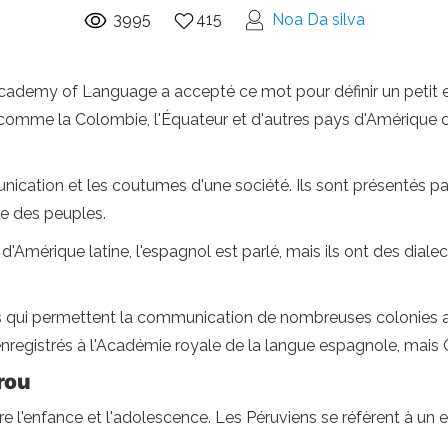
3995
415
Noa Da silva
cademy of Language a accepté ce mot pour définir un petit en
 comme la Colombie, l'Équateur et d'autres pays d'Amérique ce
nication et les coutumes d'une société. Ils sont présentés p
re des peuples.
érique latine, l'espagnol est parlé, mais ils ont des dialec
ues qui permettent la communication de nombreuses colonie
enregistrés à l'Académie royale de la langue espagnole, mais 
érou
re l'enfance et l'adolescence. Les Péruviens se réfèrent à un