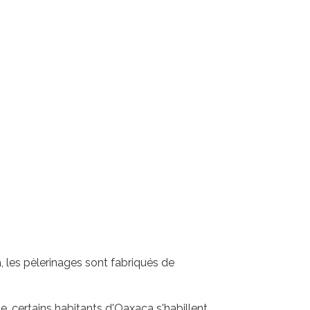
, les pèlerinages sont fabriqués de
, certains habitants d'Oaxaca s'habillent