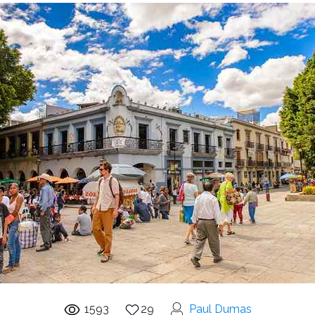
1593
29
Paul Dumas