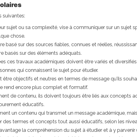
olaires
s suivantes:
eur sujet ou sa complexité, vise à communiquer sur un sujet s
elque chose.
re basé sur des sources fiables, connues et réelles, réussissan
être basés sur des éléments adéquats.
s ces travaux académiques doivent être variés et diversifiés, 
sonnes qui connaissent le sujet pour étudier.
nt être objectifs et neutres en termes de message qu'ils souha
e rend encore plus complet et formatif.
ent de contenu, ils doivent toujours être liés aux concepts
 purement éducatifs.
ulement un contenu qui transmet un message académique, mais
liser des termes et concepts tout aussi éducatifs, selon les niv
davantage la compréhension du sujet à étudier et à y parvenir u