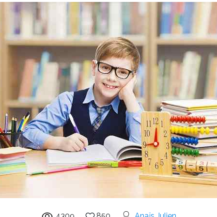
4309
850
Anaïs Julien