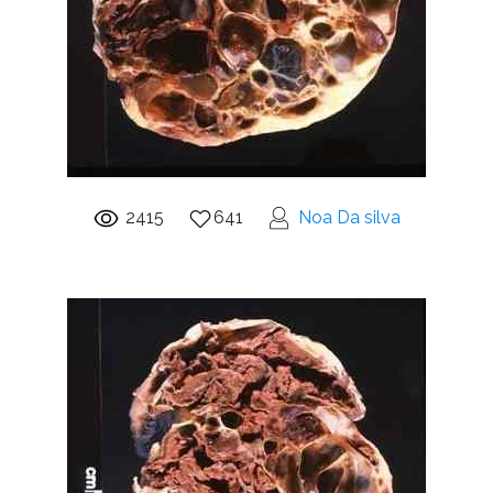
2415
641
Noa Da silva