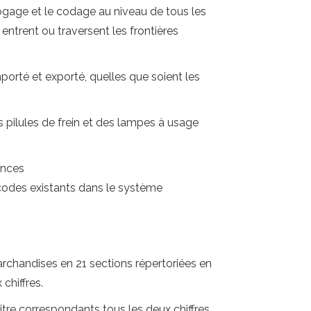
logage et le codage au niveau de tous les
entrent ou traversent les frontières
orté et exporté, quelles que soient les
s pilules de frein et des lampes à usage
ences
codes existants dans le système
archandises en 21 sections répertoriées en
 chiffres.
-titre correspondants tous les deux chiffres,