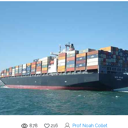
878
216
Prof Noah Collet