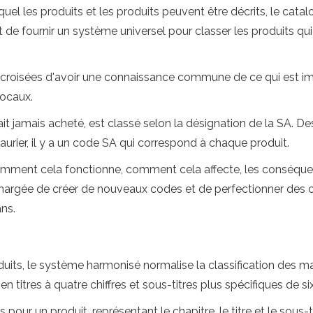
el les produits et les produits peuvent être décrits, le cata
de fournir un système universel pour classer les produits qui 
croisées d'avoir une connaissance commune de ce qui est imp
locaux.
it jamais acheté, est classé selon la désignation de la SA. De
aurier, il y a un code SA qui correspond à chaque produit.
: comment cela fonctionne, comment cela affecte, les conséqu
hargée de créer de nouveaux codes et de perfectionner des 
ans.
uits, le système harmonisé normalise la classification des m
en titres à quatre chiffres et sous-titres plus spécifiques de six
es pour un produit, représentant le chapitre, le titre et le sous