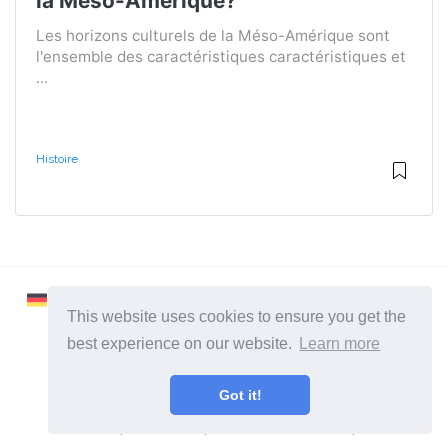
la Méso-Amérique?
Les horizons culturels de la Méso-Amérique sont
l'ensemble des caractéristiques caractéristiques et
...
Histoire
This website uses cookies to ensure you get the
best experience on our website.
Learn more
2026 ©
Learnaboutworld
Got it!
Toutes catégories
Un site pour ceux qui veulent en savoir plus