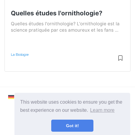
Quelles études l'ornithologie?
Quelles études l'ornithologie? L'ornithologie est la
science pratiquée par ces amoureux et les fans ...
La Biologie
This website uses cookies to ensure you get the
best experience on our website.
Learn more
2026 ©
Learnaboutworld
Got it!
Toutes catégories
Un site pour ceux qui veulent en savoir plus