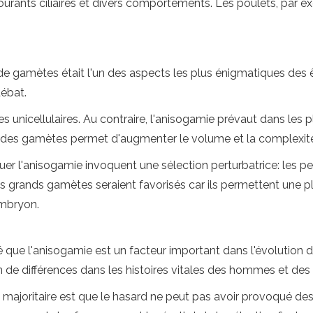
 courants ciliaires et divers comportements. Les poulets, par
de gamètes était l'un des aspects les plus énigmatiques des êt
débat.
unicellulaires. Au contraire, l'anisogamie prévaut dans les pla
 des gamètes permet d'augmenter le volume et la complexité
r l'anisogamie invoquent une sélection perturbatrice: les pet
s grands gamètes seraient favorisés car ils permettent une pl
embryon.
e l'anisogamie est un facteur important dans l'évolution des
n de différences dans les histoires vitales des hommes et de
 majoritaire est que le hasard ne peut pas avoir provoqué des