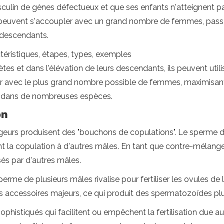
lin de gènes défectueux et que ses enfants n'atteignent pas 
 peuvent s'accoupler avec un grand nombre de femmes, passa
s descendants.
ctéristiques, étapes, types, exemples
tes et dans l'élévation de leurs descendants, ils peuvent utili
 avec le plus grand nombre possible de femmes, maximisant a
ne dans de nombreuses espèces.
on
s produisent des "bouchons de copulations". Le sperme de ce
t la copulation à d'autres mâles. En tant que contre-mélang
és par d'autres mâles.
perme de plusieurs mâles rivalise pour fertiliser les ovules d
s accessoires majeurs, ce qui produit des spermatozoïdes pl
stiqués qui facilitent ou empêchent la fertilisation due au s