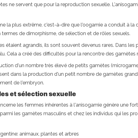
es ne servent que pour la reproduction sexuelle. L'anisogamia
e la plus extrême, c'est-à-dire que l'oogamie a conduit à la 
n termes de dimorphisme, de sélection et de rôles sexuels.
es étaient agrandis, ils sont souvent devenus rares. Dans le
lu. Cela a créé des difficultés pour la rencontre des gamètes 
uction d'un nombre très élevé de petits gamètes (microgametes
lisent dans la production d'un petit nombre de gamètes gra
pement de l'embryon.
s et sélection sexuelle
ncerne les femmes inhérentes à l'anisogamie génère une forte
is parmi les gamètes masculins et chez les individus qui les pro
'Argentine: animaux, plantes et arbres