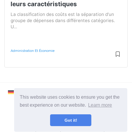
leurs caractéristiques
La classification des coûts est la séparation d'un
groupe de dépenses dans différentes catégories.
U...
Administration Et Économie
This website uses cookies to ensure you get the
best experience on our website.
Learn more
2026 ©
Learnaboutworld
Got it!
Toutes catégories
Un site pour ceux qui veulent en savoir plus