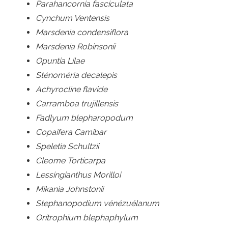
Parahancornia fasciculata
Cynchum Ventensis
Marsdenia condensiflora
Marsdenia Robinsonii
Opuntia Lilae
Sténoméria decalepis
Achyrocline flavide
Carramboa trujillensis
Fadlyum blepharopodum
Copaifera Camibar
Speletia Schultzii
Cleome Torticarpa
Lessingianthus Morilloi
Mikania Johnstonii
Stephanopodium vénézuélanum
Oritrophium blephaphylum