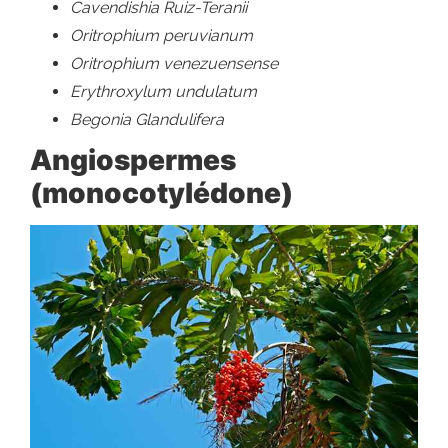
Cavendishia Ruiz-Teranii
Oritrophium peruvianum
Oritrophium venezuensense
Erythroxylum undulatum
Begonia Glandulifera
Angiospermes
(monocotylédone)