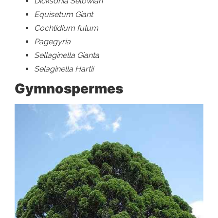
Dicksonia Selowian
Equisetum Giant
Cochlidium fulum
Pagegyria
Sellaginella Gianta
Selaginella Hartii
Gymnospermes