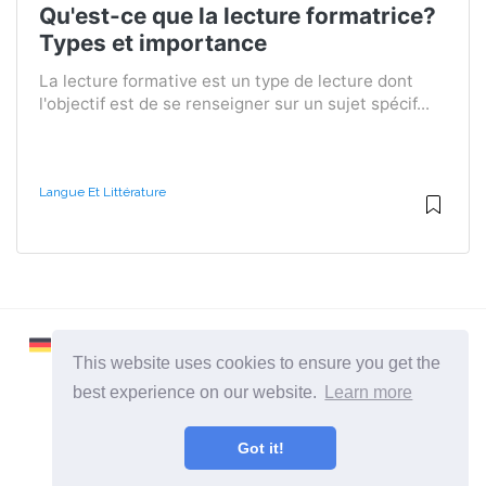
Qu'est-ce que la lecture formatrice?
Types et importance
La lecture formative est un type de lecture dont
l'objectif est de se renseigner sur un sujet spécif...
Langue Et Littérature
This website uses cookies to ensure you get the
best experience on our website.
Learn more
2026 ©
Learnaboutworld
Got it!
Toutes catégories
Un site pour ceux qui veulent en savoir plus