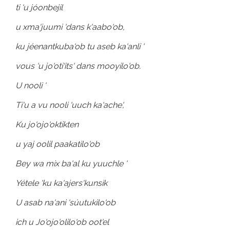
ti 'u jóonbejil
u xma'juumi 'dans k'aabo'ob,
ku jéenantkuba'ob tu aseb ka'anli '
vous 'u jo'oti'its' dans mooyilo'ob.
U nooli '
Ti'u a vu nooli 'uuch ka'ache',
Ku jo'ojo'oktikten
u yaj oolil paakatilo'ob
Bey wa mix ba'al ku yuuchle '
Yétele 'ku ka'ajers'kunsik
U asab na'ani 'súutukilo'ob
ich u Jo'ojo'olilo'ob oot'el