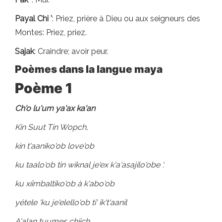
Payal Chi '
: Priez, prière à Dieu ou aux seigneurs des
Montes: Priez, priez.
Sajak
: Craindre; avoir peur.
Poèmes dans la langue maya
Poème
1
Ch'o lu'um ya'ax ka'an
Kin Suut Tin Wopch,
kin t'aaniko'ob love'ob
ku taalo'ob tin wiknal je'ex k'a'asajilo'obe '.
ku xíimbaltiko'ob à k'abo'ob
yétele 'ku je'elello'ob ti' ik't'aanil
A'alan tuumes chiich.