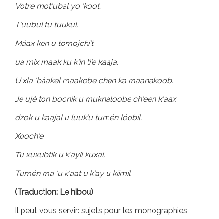
Votre mot'ubal yo 'koot.
T'uubul tu túukul.
Máax ken u tomojchi't
ua mix maak ku k'in ti'e kaaja.
U xla 'báakel maakobe chen ka maanakoob.
Je ujé ton boonik u muknaloobe ch'een k'aax
dzok u kaajal u luuk'u tumén lóobil.
Xooch'e
Tu xuxubtik u k'ayil kuxal.
Tumén ma 'u k'aat u k'ay u kíimil.
(Traduction:
Le hibou)
Il peut vous servir: sujets pour les monographies