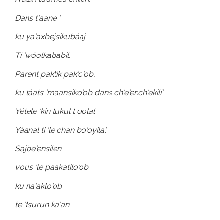
Dans t'aane '
ku ya'axbejsikubáaj
Ti 'wóolkababil.
Parent paktik pak'o'ob,
ku táats 'maansiko'ob dans ch'e'ench'ekili'
Yétele 'kin tukul t oolal
Yáanal ti 'le chan bo'oyila'.
Sajbe'ensilen
vous 'le paakatilo'ob
ku na'aklo'ob
te 'tsurun ka'an