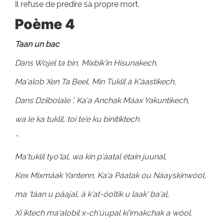
Il refuse de prédire sa propre mort.
Poème 4
Taan un bac
Dans Wojel ta bin, Mixbik'in Hisunakech,
Ma'alob Xen Ta Beel, Min Tuklil à K'áastikech,
Dans Dzíibolale ', Ka'a Anchak Máax Yakuntikech,
wa le ka tuklil, toi te'e ku binitiktech.
*
Ma'tuklil tyo'lal, wa kin p'áatal étain juunal,
Kex Mixmáak Yantenn, Ka'a Páatak ou Náayskinwóol,
ma 'táan u páajal, à k'at-óoltik u laak' ba'al,
Xi iktech ma'alobil x-ch'úupal ki'imakchak a wóol.