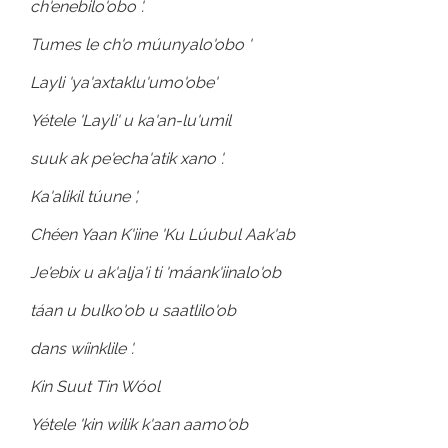
ch'enebilo'obo '.
Tumes le ch'o múunyalo'obo '
Layli 'ya'axtaklu'umo'obe'
Yétele 'Layli' u ka'an-lu'umil
suuk ak pe'echa'atik xano '.
Ka'alikil túune ',
Chéen Yaan K'iine 'Ku Lúubul Aak'ab
Je'ebix u ak'alja'i ti 'máank'iinalo'ob
táan u bulko'ob u saatlilo'ob
dans wíinklile '.
Kin Suut Tin Wóol
Yétele 'kin wilik k'aan aamo'ob