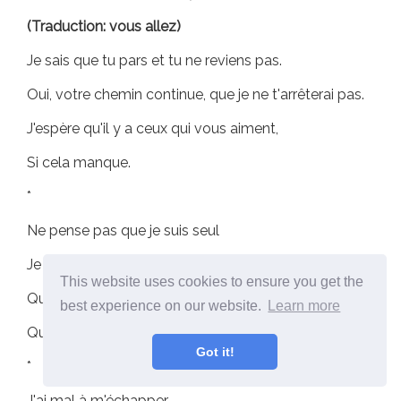
(Traduction: vous allez)
Je sais que tu pars et tu ne reviens pas.
Oui, votre chemin continue, que je ne t'arrêterai pas.
J'espère qu'il y a ceux qui vous aiment,
Si cela manque.
*
Ne pense pas que je suis seul
Je n'aurai personne pour me réconforter.
This website uses cookies to ensure you get the
Que puis-je vous souhaiter d'autre?
best experience on our website.
Learn more
Que tu vas bien, que tu es heureux.
Got it!
*
J'ai mal à m'échapper,