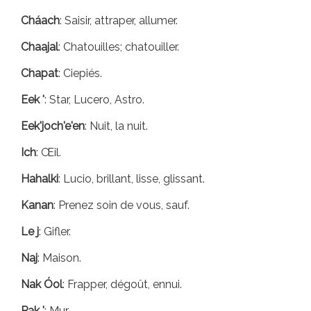
Cháach
: Saisir, attraper, allumer.
Chaajal
: Chatouilles; chatouiller.
Chapat
: Ciepiés.
Eek '
: Star, Lucero, Astro.
Eek'joch'e'en
: Nuit, la nuit.
Ich
: Œil.
Hahalki
: Lucio, brillant, lisse, glissant.
Kanan
: Prenez soin de vous, sauf.
Le j
: Gifler.
Naj
: Maison.
Nak Óol
: Frapper, dégoût, ennui.
Pak '
: Mur.