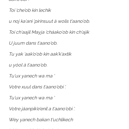
Toi 'che'ob kin lechik
u noj ka'ani 'pirinsuut à wolis t'aano'ob.
Toi ch'aajil Mayja 'cháako'ob kin ch'ajik
U juum dans t'aano'ob.
Tu yak 'aak'o'ob kin aak'k'axtik
u yóol à t'aano'ob.
Tu'ux yanech wa ma '
Votre xuul dans t'aano'obi '.
Tu'ux yanech wa ma '
Votre jáanpik'e'enil a t'aano'obi '.
Wey yanech bakan t'uchlikech