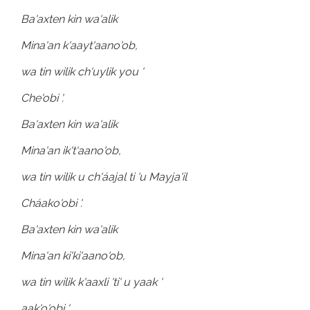
Ba'axten kin wa'alik
Mina'an k'aayt'aano'ob,
wa tin wilik ch'uylik you '
Che'obi '.
Ba'axten kin wa'alik
Mina'an ik't'aano'ob,
wa tin wilik u ch'áajal ti 'u Mayja'il
Cháako'obi '.
Ba'axten kin wa'alik
Mina'an ki'ki'aano'ob,
wa tin wilik k'aaxli 'ti' u yaak '
aak'o'obi '.