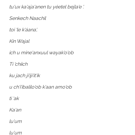
tu'ux ka'aja'anen tu yéetel bejla'e '.
Senkech Naachil
toi 'le k'áana',
Kin Wajal
ich u mine'anxuul wayak'o'ob
Ti 'chiich
ku jach ji'iji'it'ik
u ch'i'ibalilo'ob k'aan amo'ob
ti 'ak
Ka'an
lu'um
lu'um