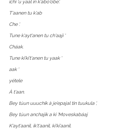
ichi 'u yaal in k'abo'obe'.
T'aanen tu k'ab
Che '.
Tune k'ayt'anen tu ch'aaji '
Cháak.
Tune ki'ki't'anen tu yaak '
aak '
yétele
À t'aan.
Bey túun uuuchik à je'epajal tin tuukula ',
Bey túun anchajik a ki 'Moveskabáaj
K'ayt'aanil, ik't'aanil, ki'ki'aanil.