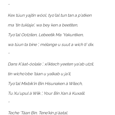
*
Kex túun yajtin wóol, tyo'lal tun tan a p'atken
ma 'tin tuklaje', wa bey ken a beetiten,
Tyo'lal Ootzilen, Lebeetik Ma 'Yakuntken,
wa túun ta bine ', mélange u suut a wich ti' dix.
*
Dans K'áat-óolale ', xi'iktech yeeten ya'ab utzil,
tin wicho'obe 'táan u yalkab u ja'il,
Tyo'lal Mixbik'in Bin Hisunaken à Wilech,
Tu Xu'upul à Wiik ', Your Bin Xan à Kuxalil.
*
Teche 'Táan Bin. Tene'kin p'áatal.