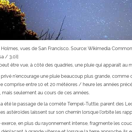
/ Holmes, vues de San Francisco. Source: Wikimedia Commons
a / 3.0)]
 peut être vue, à côté des quadries, une pluie qui apparaît au m
t privé n'encourage une pluie beaucoup plus grande, comme ce
uie comprise entre 10 et 20 météores / heure les années préc
, mais seulement au cours de ces années.
 a été le passage de la comète Tempel-Tuttle, parent des Leon
s astéroïdes laissent sur son chemin lorsque l'orbite les rapp
oile exerce, en plus du rayonnement intense, fragmente les co
 se déplaçant à grande vitesse et lorsque la terre approche, ils