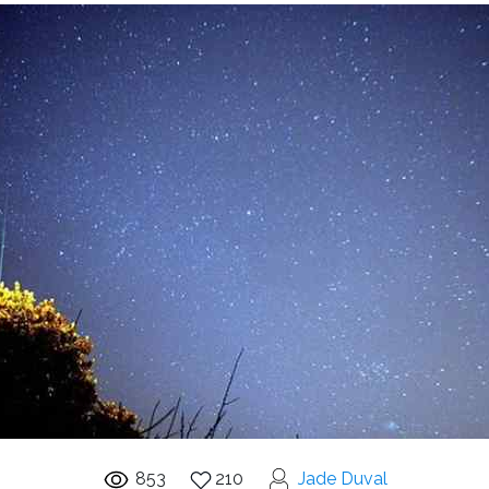
853
210
Jade Duval