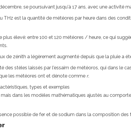
 décembre, se poursuivant jusqu'à 17 ans, avec une activité m
ou THz est la quantité de météores par heure dans des conditi
e plus élevé: entre 100 et 120 météores / heure, ce qui suggèr
nts.
taux de zénith a légèrement augmenté depuis que la pluie a é
ité des stèles laissés par l'essaim de météoros, qui dans le 
se que les météores ont et dénote comme
r
.
ractéristiques, types et exemples
2, mais dans les modèles mathématiques ajustés au comporteme
présence possible de fer et de sodium dans la composition des
er