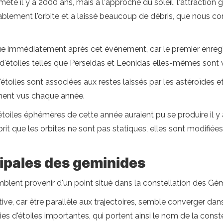
ète il y a 2000 ans, mais à l'approche du soleil, l'attraction
ablement l'orbite et a laissé beaucoup de débris, que nous c
ue immédiatement après cet événement, car le premier enreg
 d'étoiles telles que Perseidas et Leonidas elles-mêmes sont 
étoiles sont associées aux restes laissés par les astéroïdes et
ment vus chaque année.
oiles éphémères de cette année auraient pu se produire il y 
rit que les orbites ne sont pas statiques, elles sont modifiées 
cipales des geminides
mblent provenir d'un point situé dans la constellation des 
tive, car être parallèle aux trajectoires, semble converger da
pluies d'étoiles importantes, qui portent ainsi le nom de la const