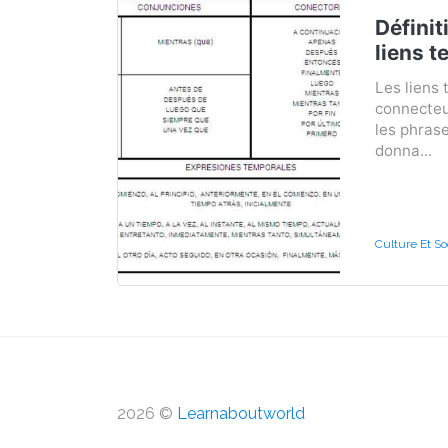
Définit
liens t
Les liens
connecteu
les phras
donna...
Culture Et S
2026 ©
Learnaboutworld