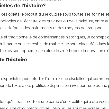
elles de l'histoire?
ces objets le produit d'une culture sous toutes ses formes et
pologies de l'écriture, des gravures ou de la peinture, entre a
des artefacts, des instruments et des moyens de transport.
nale et traditionnelle de connaissances historiques, le concept
roduit parce que les restes de matériel se sont diversifiés d
tuelles sont apparues, en plus des méthodes d'innovation d'é
 l'histoire
sponibles pour étudier l'histoire, une discipline qui commence 
on de texte a été prolifique depuis son invention, une bonne pa
lorsqu'ils transmettent une partie d'une réalité qui a été vécu
iques ou de documents privés. De plus, les sources écrites peu