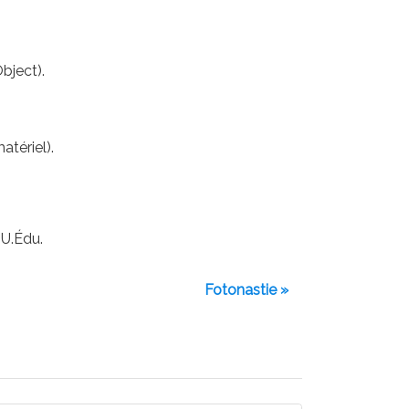
bject).
tériel).
MU.Édu.
Fotonastie »