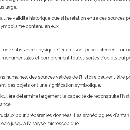
s large.
 une validité historique que si la relation entre ces sources 
le symbolisme contenu en eux.
ont une substance physique. Ceux-ci sont principalement formé
monumentales et comprennent toutes sortes d'objets qui pe
s humaines, des sources valides de l'histoire peuvent être pr
t, ces objets ont une signification symbolique.
iculière détermine largement la capacité de reconstruire l'his
tance.
t cruciaux pour préparer les données. Les archéologues d'antan o
précié jusqu'à l'analyse microscopique.