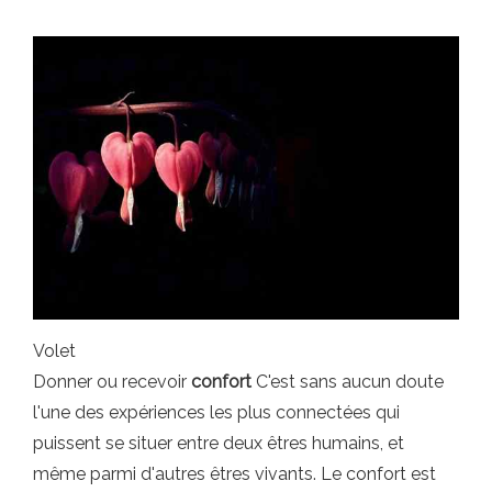
Volet
Donner ou recevoir
confort
C'est sans aucun doute
l'une des expériences les plus connectées qui
puissent se situer entre deux êtres humains, et
même parmi d'autres êtres vivants. Le confort est