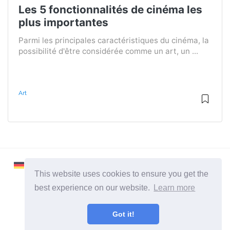
Les 5 fonctionnalités de cinéma les
plus importantes
Parmi les principales caractéristiques du cinéma, la
possibilité d'être considérée comme un art, un ...
Art
This website uses cookies to ensure you get the
best experience on our website.
Learn more
2026 ©
Learnaboutworld
Got it!
Toutes catégories
Un site pour ceux qui veulent en savoir plus