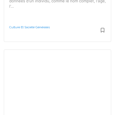
données d'un individu, comme le nom complet, l'âge,
l'...
Culture Et Société Générales