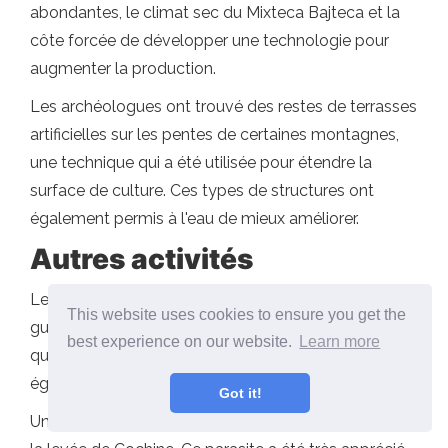
abondantes, le climat sec du Mixteca Bajteca et la
côte forcée de développer une technologie pour
augmenter la production.
Les archéologues ont trouvé des restes de terrasses
artificielles sur les pentes de certaines montagnes,
une technique qui a été utilisée pour étendre la
surface de culture. Ces types de structures ont
également permis à l'eau de mieux améliorer.
Autres activités
Les animaux domestiqués n'étaient pas trop. Le
This website uses cookies to ensure you get the
guajolote et le xoloitzcuintle, qui a profité en tant
best experience on our website.
Learn more
que police dans l'alimentation, s'est démarqué à cet
égard.
Got it!
Une autre activité économique dans le Mixteca a été