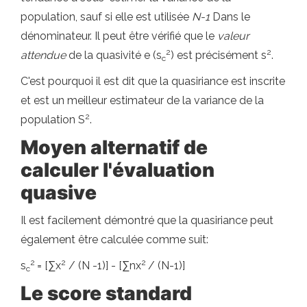
population, sauf si elle est utilisée
N-1
Dans le
dénominateur. Il peut être vérifié que le
valeur
2
2
attendue
de la quasivité e (s
) est précisément s
.
c
C'est pourquoi il est dit que la quasiriance est inscrite
et est un meilleur estimateur de la variance de la
2
population S
.
Moyen alternatif de
calculer l'évaluation
quasive
Il est facilement démontré que la quasiriance peut
également être calculée comme suit:
2
2
2
s
= [∑x
/ (N -1)] - [∑nx
/ (N-1)]
c
Le score standard