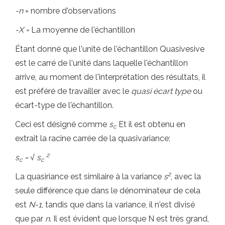
-n
= nombre d'observations
-X =
La moyenne de l'échantillon
Étant donné que l'unité de l'échantillon Quasivesive
est le carré de l'unité dans laquelle l'échantillon
arrive, au moment de l'interprétation des résultats, il
est préféré de travailler avec le
quasi écart type
ou
écart-type de l'échantillon.
Ceci est désigné comme
s
Et il est obtenu en
c
extrait la racine carrée de la quasivariance:
2
s
= √ s
c
c
2
La quasiriance est similaire à la variance
s
, avec la
seule différence que dans le dénominateur de cela
est
N-1
, tandis que dans la variance, il n'est divisé
que par
n
. Il est évident que lorsque N est très grand,