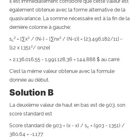
Il est immédiatement corroboré que cette valeur est
également obtenue avec la forme alternative de la
quasivariance. La somme nécessaire est à la fin de la
dernière colonne à gauche:
2
2
2
s
= [∑x
/ (N-) - [∑nx
/ (N-1)] = [23.496.182/11] -
c
2
[12 x 1351
/ onze]
= 2.136.016.55 - 1.991.128,36 = 144.888 $ au carré
C'est la même valeur obtenue avec la formule
donnée au début.
Solution B
La deuxième valeur de haut en bas est de 903, son
score standard est
Score standard de 903 = (x - x) / s
= (903 - 1351) /
c
380.64 = -1.177