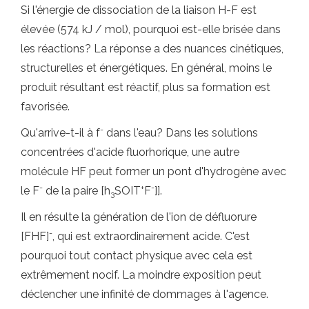
Si l'énergie de dissociation de la liaison H-F est
élevée (574 kJ / mol), pourquoi est-elle brisée dans
les réactions? La réponse a des nuances cinétiques,
structurelles et énergétiques. En général, moins le
produit résultant est réactif, plus sa formation est
favorisée.
-
Qu'arrive-t-il à f
dans l'eau? Dans les solutions
concentrées d'acide fluorhorique, une autre
molécule HF peut former un pont d'hydrogène avec
-
+
-
le F
de la paire [h
SOIT
F
]].
3
Il en résulte la génération de l'ion de défluorure
-
[FHF]
, qui est extraordinairement acide. C'est
pourquoi tout contact physique avec cela est
extrêmement nocif. La moindre exposition peut
déclencher une infinité de dommages à l'agence.