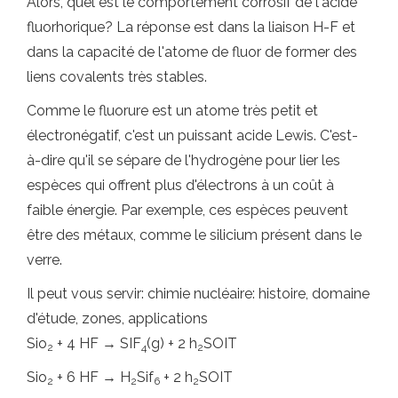
Alors, quel est le comportement corrosif de l'acide
fluorhorique? La réponse est dans la liaison H-F et
dans la capacité de l'atome de fluor de former des
liens covalents très stables.
Comme le fluorure est un atome très petit et
électronégatif, c'est un puissant acide Lewis. C'est-
à-dire qu'il se sépare de l'hydrogène pour lier les
espèces qui offrent plus d'électrons à un coût à
faible énergie. Par exemple, ces espèces peuvent
être des métaux, comme le silicium présent dans le
verre.
Il peut vous servir: chimie nucléaire: histoire, domaine
d'étude, zones, applications
Sio
+ 4 HF → SIF
(g) + 2 h
SOIT
2
4
2
Sio
+ 6 HF → H
Sif
+ 2 h
SOIT
2
2
6
2