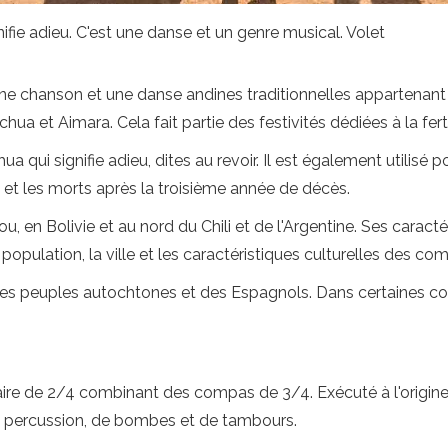
fie adieu. C'est une danse et un genre musical. Volet
ne chanson et une danse andines traditionnelles appartena
hua et Aimara. Cela fait partie des festivités dédiées à la fe
ui signifie adieu, dites au revoir. Il est également utilisé pour 
 et les morts après la troisième année de décès.
u, en Bolivie et au nord du Chili et de l'Argentine. Ses carac
population, la ville et les caractéristiques culturelles des c
 des peuples autochtones et des Espagnols. Dans certaines 
ire de 2/4 combinant des compas de 3/4. Exécuté à l'origine av
 percussion, de bombes et de tambours.