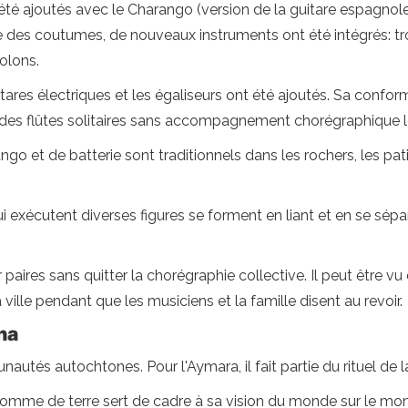
été ajoutés avec le Charango (version de la guitare espagnol
ce des coutumes, de nouveaux instruments ont été intégrés: 
iolons.
itares électriques et les égaliseurs ont été ajoutés. Sa confo
vec des flûtes solitaires sans accompagnement chorégraphique l
go et de batterie sont traditionnels dans les rochers, les pa
i exécutent diverses figures se forment en liant et en se sép
 paires sans quitter la chorégraphie collective. Il peut être 
a ville pendant que les musiciens et la famille disent au revoir.
na
és autochtones. Pour l'Aymara, il fait partie du rituel de la f
pomme de terre sert de cadre à sa vision du monde sur le mon