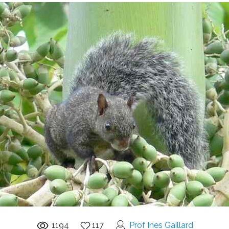
1194
117
Prof Ines Gaillard