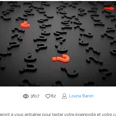
3617
82
Louna Baron
eront à vous entraîner pour tester votre ingéniosité et votre 