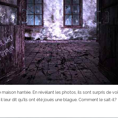
ison hantée. En révélant les photos, ils sont surpris de voir
leur dit qu'ils ont été joués une blague. Comment le sait-il?