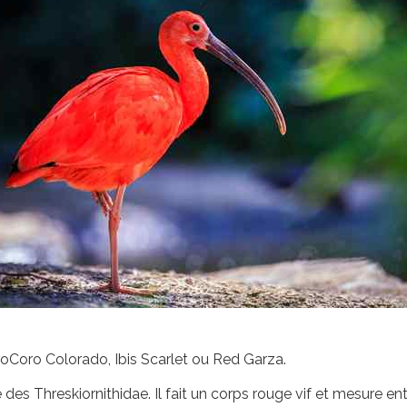
oCoro Colorado, Ibis Scarlet ou Red Garza.
des Threskiornithidae. Il fait un corps rouge vif et mesure en