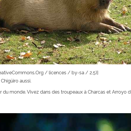
CreativeCommons.Org / licences / by-sa / 2.5)]
Chigüiro aussi.
 du monde. Vivez dans des troupeaux à Charcas et Arroyo de