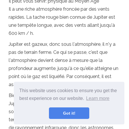
Il peut vous servir: physique au Moyen Âge
Il a une riche atmosphère froncée par des vents
rapides. La tache rouge bien connue de Jupiter est
une tempête longue, avec des vents allant jusqu'à
600 km / h.
Jupiter est gazeux, donc sous l'atmosphère, il n'y a
pas de terrain ferme. Ce qui se passe, c'est que
l'atmosphère devient dense à mesure que la
profondeur augmente, jusqu'à ce qu'elle atteigne un
point où le gaz est liquéfié. Par conséquent, il est
assez amer aux pôles, à cause de la rotation.
This website uses cookies to ensure you get the
Bien que la plupart de la question qui compose
best experience on our website.
Learn more
Jupiter soit l'hydrogène et l'hélium - comme le
soleil-inside, il a un noyau d'éléments lourds à haute
Got it!
température. En fait, le géant gazeux est une source
de rayonnement infrarouge, donc les astronomes