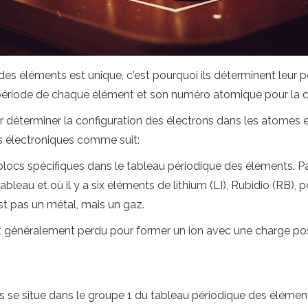
es éléments est unique, c'est pourquoi ils déterminent leur p
a période de chaque élément et son numéro atomique pour la qu
our déterminer la configuration des électrons dans les atomes 
s électroniques comme suit:
ocs spécifiques dans le tableau périodique des éléments. Par 
bleau et où il y a six éléments de lithium (LI), Rubidio (RB), 
est pas un métal, mais un gaz.
t généralement perdu pour former un ion avec une charge posit
s se situe dans le groupe 1 du tableau périodique des élément