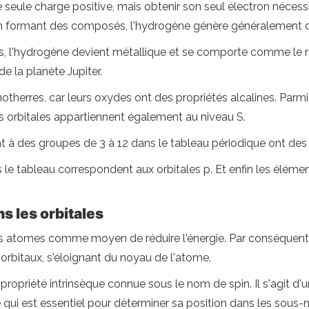
seule charge positive, mais obtenir son seul électron nécessi
 En formant des composés, l'hydrogène génère généralement d
s, l'hydrogène devient métallique et se comporte comme le 
de la planète Jupiter.
therres, car leurs oxydes ont des propriétés alcalines. Parm
 orbitales appartiennent également au niveau S.
t à des groupes de 3 à 12 dans le tableau périodique ont des 
 le tableau correspondent aux orbitales p. Et enfin les élém
 les orbitales
es atomes comme moyen de réduire l'énergie. Par conséquent, s
 orbitaux, s'éloignant du noyau de l'atome.
e propriété intrinsèque connue sous le nom de spin. Il s'agit 
 Ce qui est essentiel pour déterminer sa position dans les sous-