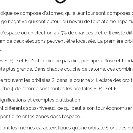
ique se compose d'atomes, qui à leur tour sont composés de
ge négative qui sont autour du noyau de tout atome, réparties
'espace où un électron a 95% de chances d'être. Il existe diffé
de deux électrons peuvent être localisés. La première orbital
.
s S, P, D et F, c'est-à-dire ne pas dire, principe, diffuse et f
le plus grande. Dans chaque couche de l'atome, ces combinai
trouvent les orbitales S, dans la couche 2, il existe des orbita
uche 4 de l'atome sont toutes les orbitales S, P, D et F.
ignifications et exemples d'utilisation
 différents sous-niveaux, ce qui peut à son tour économiser pl
upent différentes zones dans l'espace.
e ont les mêmes caractéristiques qu'une orbitale S ont des nœ