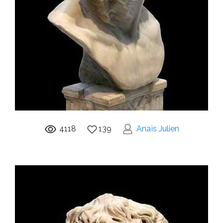
4118
139
Anaïs Julien